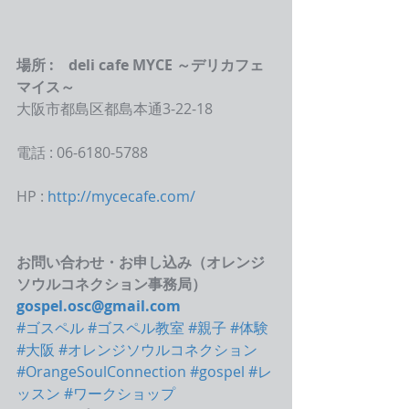
場所 :　deli cafe MYCE ～デリカフェ
マイス～
大阪市都島区都島本通3-22-18
電話 : 06-6180-5788
HP : 
http://mycecafe.com/
お問い合わせ・お申し込み（オレンジ
ソウルコネクション事務局）
gospel.osc@gmail.com
#ゴスペル
#ゴスペル教室
#親子
#体験
#大阪
#オレンジソウルコネクション
#OrangeSoulConnection
#gospel
#レ
ッスン
#ワークショップ