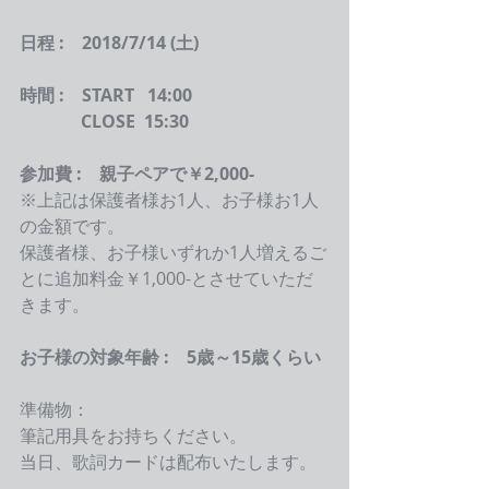
日程 :　2018/7/14 (土)
時間 :　START   14:00
          　CLOSE  15:30
参加費 :　親子ペアで￥2,000-
※上記は保護者様お1人、お子様お1人
の金額です。
保護者様、お子様いずれか1人増えるご
とに追加料金￥1,000-とさせていただ
きます。
お子様の対象年齢 :　5歳～15歳くらい
準備物：
筆記用具をお持ちください。
当日、歌詞カードは配布いたします。