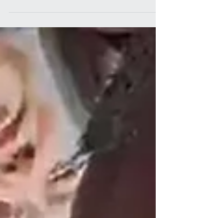
情報が分かり次第、情報補足してまいります。
■7/20 (月・祝) 『串フェスin神戸2026』 ＠兵
庫県立舞子公園中央広場・西芝生広場 兵庫県神
戸市垂水区東舞子町2051 出演 15時～ HP:
https://94-fes.info/maiko_kouen_2026-7-
20_stage/ Instagram:
https://www.instagram.com/94fes/ ■7/25 (土)
『和歌山某企業様 記念式典パーティー』 ※こ
のイベントはご観覧いただけません。
■8/13(木) 『ふるさと海南まつり』 @海南
nobinos（ノビノス） 和歌山県海南市日方１５
２５−６ 16時～20時（出演時間未定） HP:
https://www.matsuri-kainan.com/ Instagram:
https://www.instagram.com/furusato_kainan/
X: https://x.com/furusato_KAINAN