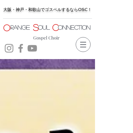
大阪・神戸・和歌山でゴスペルするならOSC！
S
C
O
range
oul
onnection
Gospel Choir