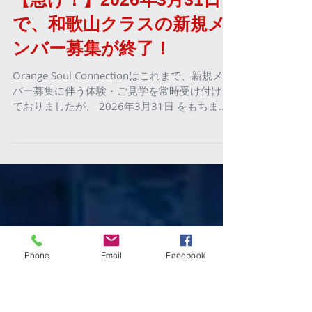
らの1ヶ月間、 和歌山クラスの体験・見学の受
付を再開いたします！ 「ゴスペルを歌ってみた
い！」 「みんなで声を合わせる楽しさを味わい
たい」 そう思いながらも、踏み出すタイミング
を迷っていた方は、ぜひこの機会に一歩足をお
【急げ！】2026年3月31日
運びください！ 「楽譜が読めないし、歌の経験
で、和歌山クラスの新規メ
もないけれど大丈夫…？」 そんな心配は一切い
りません！ 実は、メンバーのほぼ全員が「歌や
ンバー募集が終了！
ゴスペルは未経験」からのスタートでした。 し
かしみんなすぐに馴染んで、メンバーの新旧関
Orange Soul Connectionはこれまで、新規メン
係なく、年齢も関係なく、全員でわいわい楽し
バー募集に伴う体験・ご見学を常時受け付けし
く歌っています^^ OSCが何より自信を持ってい
ておりましたが、 2026年3月31日 をもちまし
るのは、集まる「人」の温かさ。 初めての方も
て 和歌山クラスの新規メンバー募集を一旦終了
きっとすぐに打ち解けられて、たくさんの仲間
することになりました。(大阪クラス、神戸クラ
と大きい声で一緒に歌えるようになります！ 今
スは引き続き募集中。) 今後は、年3回程度 (時
回の受付の次は、冬前になる予定です。 なので
期は未定) 、一定の募集期間を設けて体験・ご
Phone
Email
Facebook
是非、この機会に私たちのクワイア（聖歌隊）
見学を受付する体制へと移行いたします。 もし
の雰囲気を肌で感じに来てください。 OSC一
ゴスペルに、もしくはみんなで歌うことに興味
同、あなたにお会いできるのを心からお待ちし
はあったけど、タイミングを迷われてた方は、
ております！ お申込み、お問い合わせ