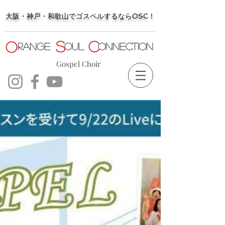
大阪・神戸・和歌山でゴスペルするならOSC！
S
C
O
range
oul
onnection
Gospel Choir