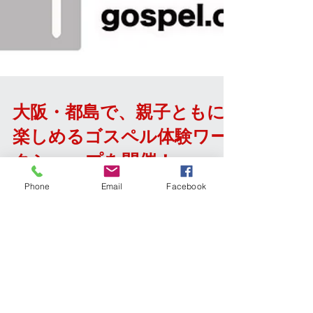
大阪・都島で、親子ともに
Phone
Email
Facebook
楽しめるゴスペル体験ワー
クショップを開催！
大阪、和歌山を中心に活動するゴスペルクワイ
ア『Orange Soul Connection』が親子での1日
体験ワークショップを開催！！