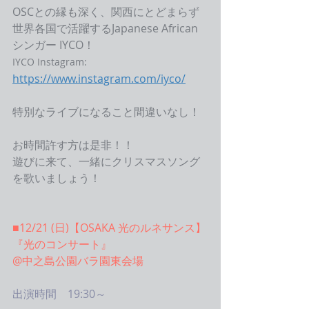
OSCとの縁も深く、関西にとどまらず
世界各国で活躍するJapanese African
シンガー IYCO！
IYCO Instagram:
https://www.instagram.com/iyco/
特別なライブになること間違いなし！
お時間許す方は是非！！
遊びに来て、一緒にクリスマスソング
を歌いましょう！
■12/21 (日)
【OSAKA 光のルネサンス】
『光のコンサート』
@中之島公園バラ園東会場
出演時間　19:30～