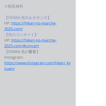
※観覧無料
【OSAKA 光のルネサンス】
HP: 
https://hikari-no-marche-
2025.com/
【光のコンサート】
HP: 
https://hikari-no-marche-
2025.com/#concert
【
OSAKA 光の饗宴
】
Instagram: 
https://www.instagram.com/hikari_ky
ouen/