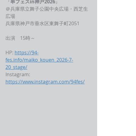
『
串フェスin神戸2026
』
＠
兵庫県立舞子公園中央広場・西芝生
広場
兵庫県神戸市垂水区東舞子町2051　
出演　15時～
HP: 
https://94-
fes.info/maiko_kouen_2026-7-
20_stage/
Instagram: 
https://www.instagram.com/94fes/