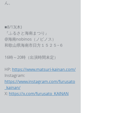
ん。
■8/13(木)
『ふるさと海南まつり』
@海南nobinos（ノビノス）
和歌山県海南市日方１５２５−６
16時～20時（出演時間未定）
HP: 
https://www.matsuri-kainan.com/
Instagram: 
https://www.instagram.com/furusato
_kainan/
X: 
https://x.com/furusato_KAINAN