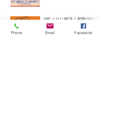
9年ぶりに復活！和歌山に
てワークショップライブ開
催！！
Phone
Email
Facebook
神戸三宮にて1日限定ワー
クショップ初開催！！
2025 ORANGE SOUL
CONNECTION ライブ出演
情報