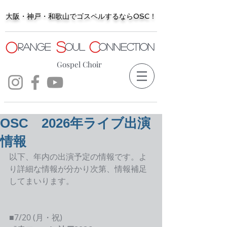
大阪・神戸・和歌山でゴスペルするならOSC！
S
C
O
range
oul
onnection
Gospel Choir
OSC 2026年ライブ出演
情報
以下、年内の出演予定の情報です。よ
り詳細な情報が分かり次第、情報補足
してまいります。
■7/20 (月・祝)